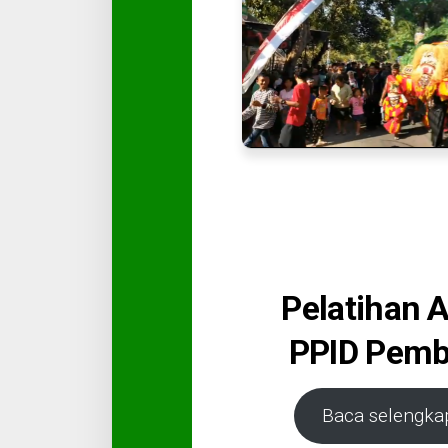
Pelatihan 
PPID Pemb
Baca selengka