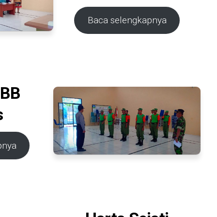
Baca selengkapnya
PBB
s
pnya