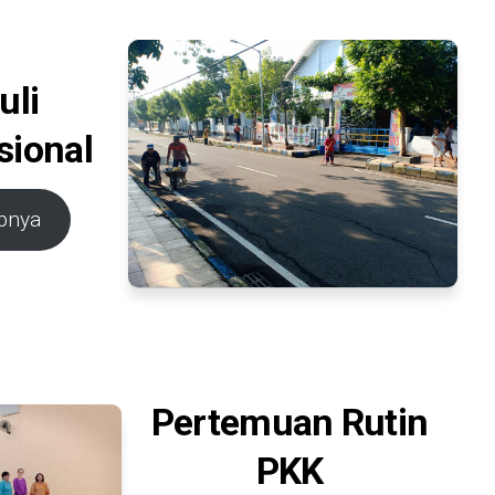
uli
ional
pnya
Pertemuan Rutin
PKK