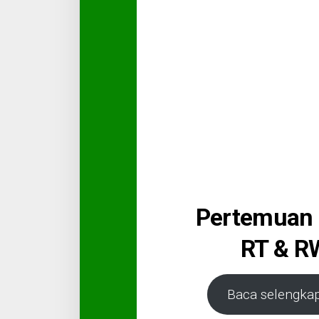
Pertemuan 
RT & R
Baca selengka