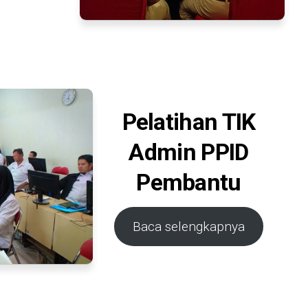
Pelatihan TIK
Admin PPID
Pembantu
Baca selengkapnya