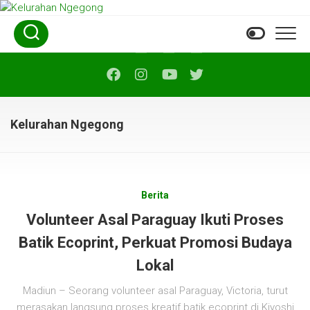
Skip
to
content
Kelurahan Ngegong
Berita
Volunteer Asal Paraguay Ikuti Proses
Batik Ecoprint, Perkuat Promosi Budaya
Lokal
Madiun – Seorang volunteer asal Paraguay, Victoria, turut
merasakan langsung proses kreatif batik ecoprint di Kiyoshi